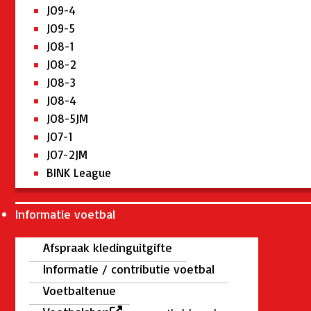
JO9-4
JO9-5
JO8-1
JO8-2
JO8-3
JO8-4
JO8-5JM
JO7-1
JO7-2JM
BINK League
Informatie voetbal
Afspraak kledinguitgifte
Informatie / contributie voetbal
Voetbaltenue