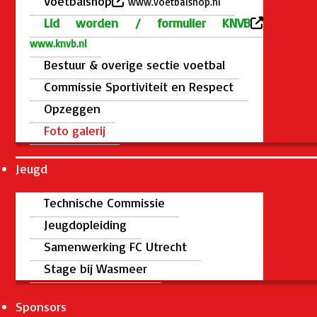
Voetbalshop
www.voetbalshop.nl
Lid worden / formulier KNVB
www.knvb.nl
Bestuur & overige sectie voetbal
Commissie Sportiviteit en Respect
Opzeggen
Foto galerij
Jeugd
Technische Commissie
Jeugdopleiding
Samenwerking FC Utrecht
Stage bij Wasmeer
Sponsors