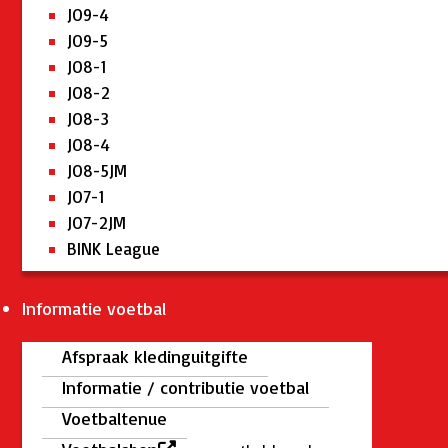
JO9-4
JO9-5
JO8-1
JO8-2
JO8-3
JO8-4
JO8-5JM
JO7-1
JO7-2JM
BINK League
Informatie voetbal
Afspraak kledinguitgifte
Informatie / contributie voetbal
Voetbaltenue