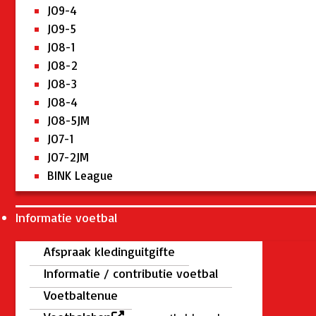
JO9-4
JO9-5
JO8-1
JO8-2
JO8-3
JO8-4
JO8-5JM
JO7-1
JO7-2JM
BINK League
Informatie voetbal
Afspraak kledinguitgifte
Informatie / contributie voetbal
Voetbaltenue