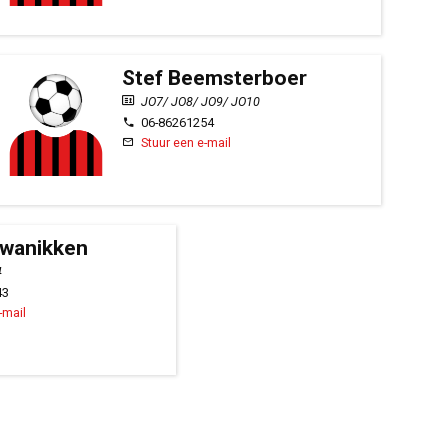
Stef Beemsterboer
JO7/ JO8/ JO9/ JO10
06-86261254
Stuur een e-mail
Zwanikken
4
43
-mail