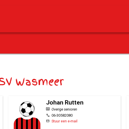
HSV Wasmeer
Johan Rutten
Overige senioren
06-30582080
Stuur een e-mail