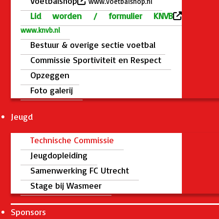
Voetbalshop
www.voetbalshop.nl
Lid worden / formulier KNVB
www.knvb.nl
Bestuur & overige sectie voetbal
Commissie Sportiviteit en Respect
Opzeggen
Foto galerij
Jeugd
Technische Commissie
Jeugdopleiding
Samenwerking FC Utrecht
Stage bij Wasmeer
Sponsors