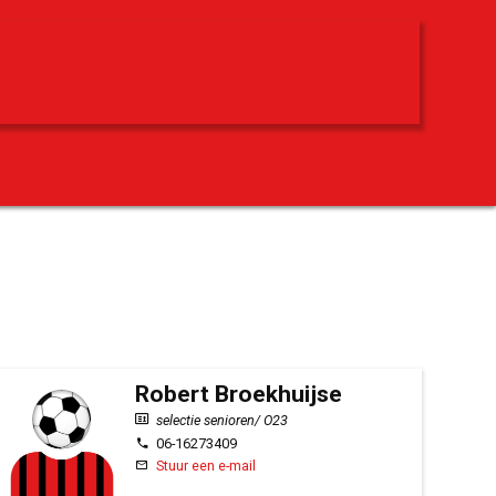
Robert Broekhuijse
selectie senioren/ O23
06-16273409
Stuur een e-mail