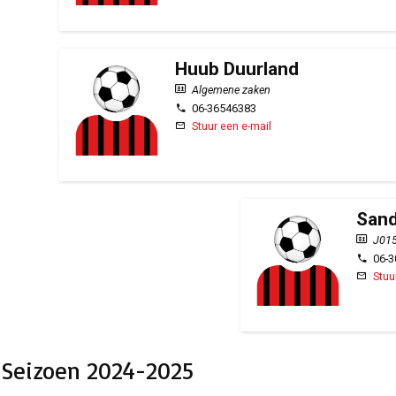
Huub Duurland
Algemene zaken
06-36546383
Stuur een e-mail
Sand
J015
06-
Stuu
Seizoen 2024-2025