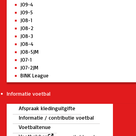
JO9-4
JO9-5
JO8-1
JO8-2
JO8-3
JO8-4
JO8-5JM
JO7-1
JO7-2JM
BINK League
Informatie voetbal
Afspraak kledinguitgifte
Informatie / contributie voetbal
Voetbaltenue