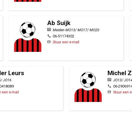
Ab Suijk
Meiden MO13/ MO17/ MO20
06-51174302
Stuur een e-mail
er Leurs
Michel 
/ JO16
JO13/ JO1
30418089
06-290691
r een e-mail
Stuur een e