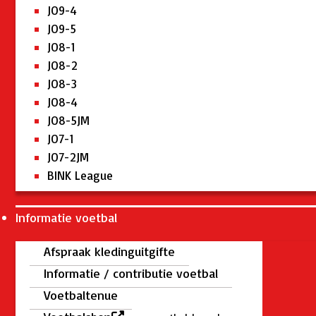
JO9-4
JO9-5
JO8-1
JO8-2
JO8-3
JO8-4
JO8-5JM
JO7-1
JO7-2JM
BINK League
Informatie voetbal
Afspraak kledinguitgifte
Informatie / contributie voetbal
Voetbaltenue