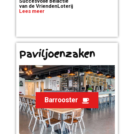
Succesvolle belactie
van de VriendenLoterij
Lees meer
Paviljoenzaken
Barrooster