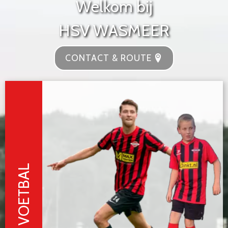
W
e
l
k
o
m
b
i
j
H
S
V
W
A
S
M
E
E
R
CONTACT & ROUTE
VOETBAL