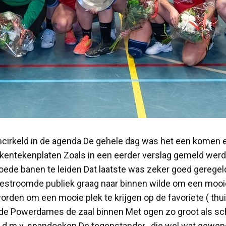
omcirkeld in de agenda De gehele dag was het een komen 
e kentekenplaten Zoals in een eerder verslag gemeld we
 goede banen te leiden Dat laatste was zeker goed gereg
gestroomde publiek graag naar binnen wilde om een mooie
worden om een mooie plek te krijgen op de favoriete ( thu
de Powerdames de zaal binnen Met ogen zo groot als s
g d.m.v. spandoeken De tegenstander , die wel wat gewend 