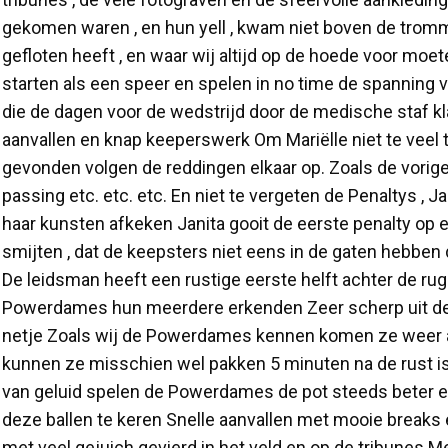
gekomen waren , en hun yell , kwam niet boven de tromm
gefloten heeft , en waar wij altijd op de hoede voor moe
starten als een speer en spelen in no time de spanning 
die de dagen voor de wedstrijd door de medische staf 
aanvallen en knap keeperswerk Om Mariëlle niet te veel 
gevonden volgen de reddingen elkaar op. Zoals de vorige 
passing etc. etc. etc. En niet te vergeten de Penaltys ,
haar kunsten afkeken Janita gooit de eerste penalty op e
smijten , dat de keepsters niet eens in de gaten hebben 
De leidsman heeft een rustige eerste helft achter de rug 
Powerdames hun meerdere erkenden Zeer scherp uit de sta
netje Zoals wij de Powerdames kennen komen ze weer al
kunnen ze misschien wel pakken 5 minuten na de rust is 
van geluid spelen de Powerdames de pot steeds beter en 
deze ballen te keren Snelle aanvallen met mooie breaks 
met veel gejuich gevierd in het veld en op de tribunes M