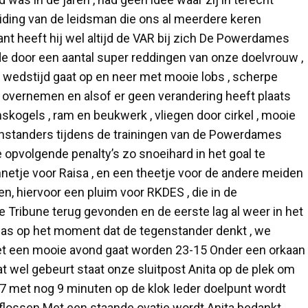
iding van de leidsman die ons al meerdere keren
ant heeft hij wel altijd de VAR bij zich De Powerdames
ede door een aantal super reddingen van onze doelvrouw ,
wedstijd gaat op en neer met mooie lobs , scherpe
k overnemen en alsof er geen verandering heeft plaats
skogels , ram en beukwerk , vliegen door cirkel , mooie
egenstanders tijdens de trainingen van de Powerdames
 opvolgende penalty’s zo snoeihard in het goal te
nnetje voor Raisa , en een theetje voor de andere meiden
en, hiervoor een pluim voor RKDES , die in de
 Tribune terug gevonden en de eerste lag al weer in het
gas op het moment dat de tegenstander denkt , we
t het een mooie avond gaat worden 23-15 Onder een orkaan
t wel gebeurt staat onze sluitpost Anita op de plek om
17 met nog 9 minuten op de klok Ieder doelpunt wordt
 aflossen Met een staande ovatie wordt Anita bedankt