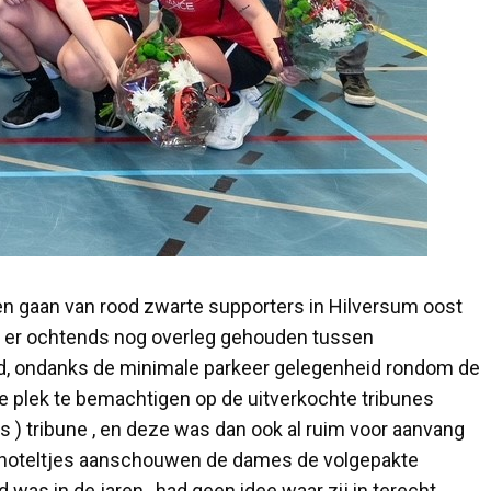
en gaan van rood zwarte supporters in Hilversum oost
rd er ochtends nog overleg gehouden tussen
eld, ondanks de minimale parkeer gelegenheid rondom de
 plek te bemachtigen op de uitverkochte tribunes
is ) tribune , en deze was dan ook al ruim voor aanvang
choteltjes aanschouwen de dames de volgepakte
was in de jaren , had geen idee waar zij in terecht