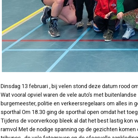
Dinsdag 13 februari , bij velen stond deze datum rood 
Wat vooral opviel waren de vele auto’s met buitenlands
burgemeester, politie en verkeersregelaars om alles in
sporthal Om 18.30 ging de sporthal open omdat het toe
Tijdens de voorverkoop bleek al dat het best lastig kon 
ramvol Met de nodige spanning op de gezichten komen 
tribunes , de vele fotograven en de sfeervolle aankledin