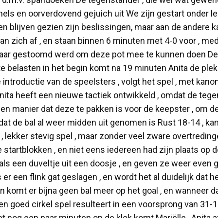
els en oorverdovend gejuich uit We zijn gestart onder le
ten blijven gezien zijn beslissingen, maar aan de andere k
van zich af , en staan binnen 6 minuten met 4-0 voor , m
klaar gestoomd werd om deze pot mee te kunnen doen De 
te belasten in het begin komt na 19 minuten Anita de ple
introductie van de speelsters , volgt het spel , met kanon
 Janita heeft een nieuwe tactiek ontwikkeld , omdat de t
en manier dat deze te pakken is voor de keepster , om de
dat de bal al weer midden uit genomen is Rust 18-14 , ka
, lekker stevig spel , maar zonder veel zware overtreding
rtblokken , en niet eens iedereen had zijn plaats op de
s een duveltje uit een doosje , en geven ze weer even 
er een flink gat geslagen , en wordt het al duidelijk da
komt er bijna geen bal meer op het goal , en wanneer da
en goed cirkel spel resulteert in een voorsprong van 31-
et nog een paar minuten op de klok komt Mariëlle , Anita