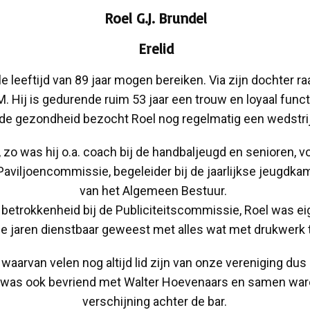
Roel G.J. Brundel
Erelid
 leeftijd van 89 jaar mogen bereiken. Via zijn dochter raa
.M. Hij is gedurende ruim 53 jaar een trouw en loyaal func
e gezondheid bezocht Roel nog regelmatig een wedstrijd
, zo was hij o.a. coach bij de handbaljeugd en senioren, vo
aviljoencommissie, begeleider bij de jaarlijkse jeugdkamp
van het Algemeen Bestuur.
 betrokkenheid bij de Publiciteitscommissie, Roel was eig
le jaren dienstbaar geweest met alles wat met drukwerk
 waarvan velen nog altijd lid zijn van onze vereniging dus 
 was ook bevriend met Walter Hoevenaars en samen ware
verschijning achter de bar.