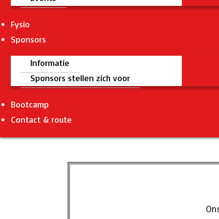
Fysio
Sponsors
Informatie
Sponsors stellen zich voor
Bootcamp
Contact & route
Ons