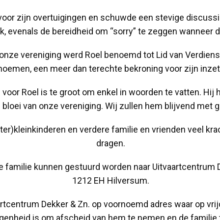
ij voor zijn overtuigingen en schuwde een stevige discuss
rijk, evenals de bereidheid om “sorry” te zeggen wanneer d
 onze vereniging werd Roel benoemd tot Lid van Verdienst
noemen, een meer dan terechte bekroning voor zijn inzet
oor Roel is te groot om enkel in woorden te vatten. Hij 
 bloei van onze vereniging. Wij zullen hem blijvend met 
er)kleinkinderen en verdere familie en vrienden veel krac
dragen.
de familie kunnen gestuurd worden naar Uitvaartcentrum
1212 EH Hilversum.
artcentrum Dekker & Zn. op voornoemd adres waar op vrijd
egenheid is om afscheid van hem te nemen en de familie