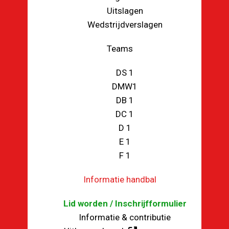
Uitslagen
Wedstrijdverslagen
Teams
DS 1
DMW1
DB 1
DC 1
D 1
E 1
F 1
Informatie handbal
Lid worden / Inschrijfformulier
Informatie & contributie