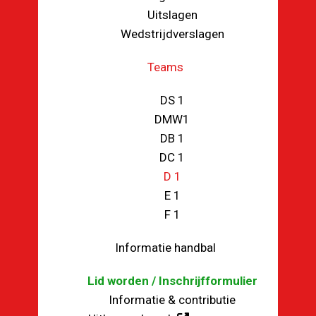
Uitslagen
Wedstrijdverslagen
Teams
DS 1
DMW1
DB 1
DC 1
D 1
E 1
F 1
Informatie handbal
Lid worden / Inschrijfformulier
Informatie & contributie