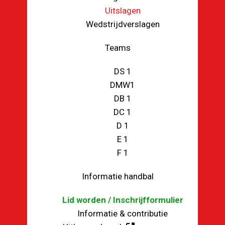
Uitslagen
Wedstrijdverslagen
Teams
DS 1
DMW1
DB 1
DC 1
D 1
E 1
F 1
Informatie handbal
Lid worden / Inschrijfformulier
Informatie & contributie