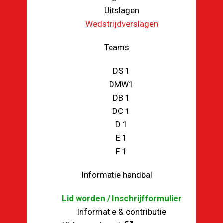
Uitslagen
Wedstrijdverslagen
Teams
DS 1
DMW1
DB 1
DC 1
D 1
E 1
F 1
Informatie handbal
Lid worden / Inschrijfformulier
Informatie & contributie