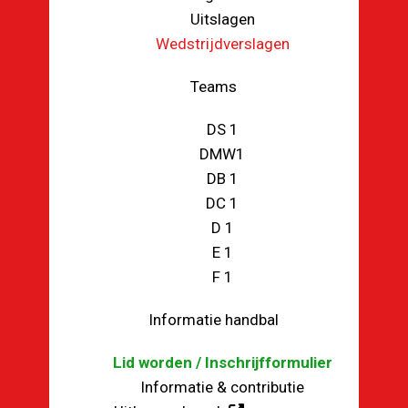
Uitslagen
Wedstrijdverslagen
Teams
DS 1
DMW1
DB 1
DC 1
D 1
E 1
F 1
Informatie handbal
Lid worden / Inschrijfformulier
Informatie & contributie