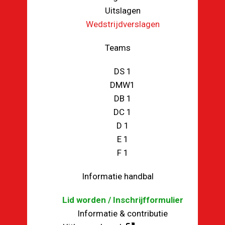
Uitslagen
Wedstrijdverslagen
Teams
DS 1
DMW1
DB 1
DC 1
D 1
E 1
F 1
Informatie handbal
Lid worden / Inschrijfformulier
Informatie & contributie