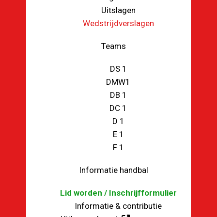
Uitslagen
Wedstrijdverslagen
Teams
DS 1
DMW1
DB 1
DC 1
D 1
E 1
F 1
Informatie handbal
Lid worden / Inschrijfformulier
Informatie & contributie