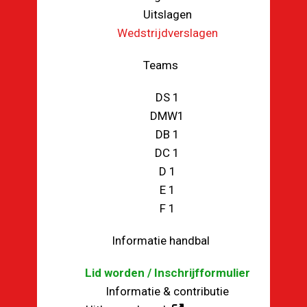
Uitslagen
Wedstrijdverslagen
Teams
DS 1
DMW1
DB 1
DC 1
D 1
E 1
F 1
Informatie handbal
Lid worden / Inschrijfformulier
Informatie & contributie