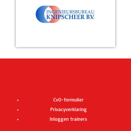
CvO-formulier
Privacyverklaring
Inloggen trainers