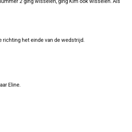
s nummer 2 ging wisselen, ging Kim ook wisselen. Als
richting het einde van de wedstrijd.
ar Eline.