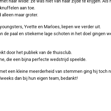
et haar wilde: ze was niet van haar zijde te krijgen. Al
knuffelen aan toe.
 alleen maar groter.
oungsters, Yvette en Marloes, liepen we verder uit.
 de paal en stiekeme lage schoten in het doel gingen we 
kt door het publiek van de thuisclub.
ne, die een bijna perfecte wedstrijd speelde.
et een kleine meerderheid van stemmen ging hij toch na
dweeks dan bij hun eigen team, bedankt!