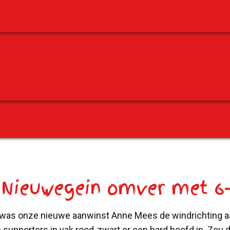
Nieuwegein omver met 6-
 was onze nieuwe aanwinst Anne Mees de windrichting a
 supporters in vak rood-zwart er een hard hoofd in. Zou 