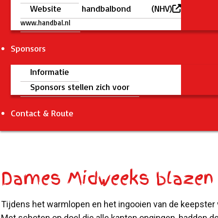
Website handbalbond (NHV)
www.handbal.nl
Sponsors
Informatie
Sponsors stellen zich voor
Contact & Route
Dames Midweeks blazen 
Tijdens het warmlopen en het ingooien van de keepster
Met schoten op doel die alle kanten opgingen, hadden de