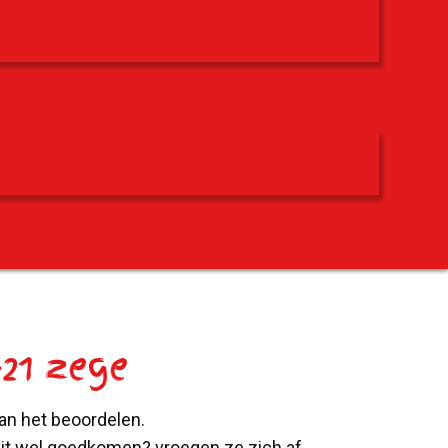
21 zege
an het beoordelen.
dit wel goedkomen? vroegen ze zich af.