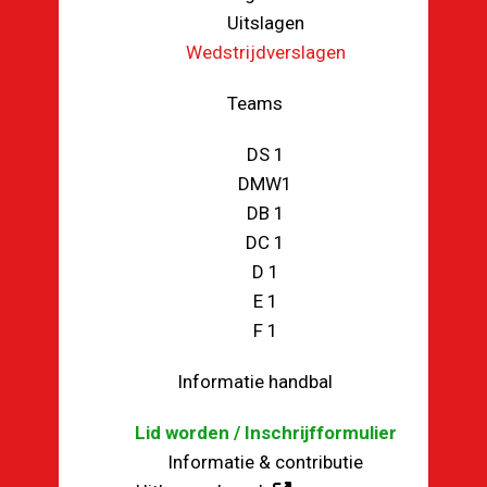
Uitslagen
Wedstrijdverslagen
Teams
DS 1
DMW1
DB 1
DC 1
D 1
E 1
F 1
Informatie handbal
Lid worden / Inschrijfformulier
Informatie & contributie