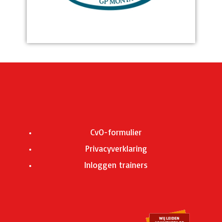
CvO-formulier
Privacyverklaring
Inloggen trainers