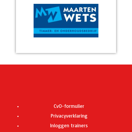
CvO-formulier
Privacyverklaring
Inloggen trainers