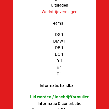
Uitslagen
Wedstrijdverslagen
Teams
DS 1
DMW1
DB 1
DC 1
D 1
E 1
F 1
Informatie handbal
Lid worden / Inschrijfformulier
Informatie & contributie