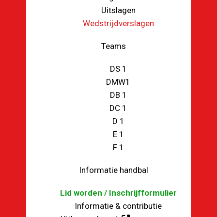
Uitslagen
Wedstrijdverslagen
Teams
DS 1
DMW1
DB 1
DC 1
D 1
E 1
F 1
Informatie handbal
Lid worden / Inschrijfformulier
Informatie & contributie