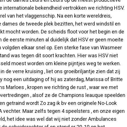
e internationale bekendheid vertrokken we richting HSV.
l van het vlaggenschip. Na een korte wereldreis,
 dames de tweede plek bezitten, het werd windstil en
kt mocht worden. De scheids floot voor het begin en de
n de eerste minuten al duidelijk dat HSV er geen moeite
en volgden elkaar snel op. Een sterke fase van Wasmeer
tand was tegen dit soort krachten. Hier was HSV niet
seld moest worden om kleine pijntjes weg te werken.
e verre kruising , liet ons groeibriljantje zien dat zij
y nog een uitdaging of hij as zaterdag, Marissa of Britte
ms Marloes , kropen we richting de rust , waar we met
overtredingen , alsof ze de Champions leauque speelden
en getraind wordt Zo zag ik bv een originele No-Look
A vechter. Maar zelfs tegen 4 speelsters , en onze eigen
ld, het idee was wel dat wij niet zonder Ambulances
 de scheidsrechter af en stond er 20-10 op het