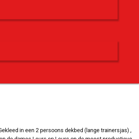
ekleed in een 2 persoons dekbed (lange trainersjas) ,
lden de dames Leurs en Leurs op de meest productieve