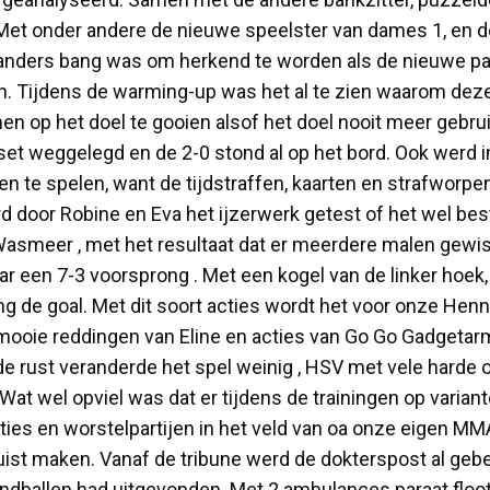
 Met onder andere de nieuwe speelster van dames 1, en d
nders bang was om herkend te worden als de nieuwe pare
. Tijdens de warming-up was het al te zien waarom deze
op het doel te gooien alsof het doel nooit meer gebrui
set weggelegd en de 2-0 stond al op het bord. Ook werd i
n te spelen, want de tijdstraffen, kaarten en strafworp
d door Robine en Eva het ijzerwerk getest of het wel bes
asmeer , met het resultaat dat er meerdere malen gewis
 een 7-3 voorsprong . Met een kogel van de linker hoek, in d
ing de goal. Met dit soort acties wordt het voor onze Henn
a mooie reddingen van Eline en acties van Go Go Gadgetar
e rust veranderde het spel weinig , HSV met vele harde 
t wel opviel was dat er tijdens de trainingen op variant
ties en worstelpartijen in het veld van oa onze eigen MM
ist maken. Vanaf de tribune werd de dokterspost al gebe
andballen had uitgevonden. Met 2 ambulances paraat floot