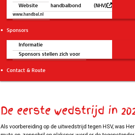
Website handbalbond (NHV)
www.handbal.nl
Sponsors
Informatie
Sponsors stellen zich voor
Contact & Route
De eerste wedstrijd in 
Als voorbereiding op de uitwedstrijd tegen HSV, was He
muts op, zonnebril en plaksnor, werd er de tegenstand