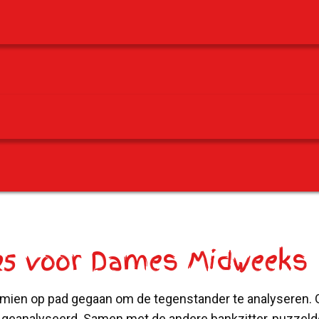
2025 voor Dames Midweeks
rmien op pad gegaan om de tegenstander te analyseren. G
er geanalyseerd. Samen met de andere bankzitter, puzze