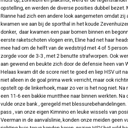
opstelling, en werden de diverse posities dubbel bezet.
Rianne had zich een andere look aangemeten omdat zij a
kwamen we aan bij de sporthal in het koude Zevenhuizen
donker, daar kwamen een paar bomen binnen en begonnen 
eerste raketschoten vlogen erin, Eline had net haar head
mee had om de helft van de wedstrijd met 4 of 5 persone
zorgde voor de 3-3 , met 2 benutte strafworpen. Ook wer
aan gewend en beukte zich door de defensie heen van W
Helaas kwam dit de score niet te goed en liep HSV uit naar
niet alleen in de goal prima werk verricht, maar ook richt
opstelt op de linkerhoek, maar zo ver is het nog niet. N
een 11-6 een bakkie muntthee naar binnen werkten. Na d
vulde onze bank , geregeld met blessurebehandelingen. Wa
pass , van onze eigen Kimnino en leuke wissels van posi
Veerman in de aanvalslinie, konden onze meiden geen vu
richting huis terug konden keren, gezien HSV het wild h