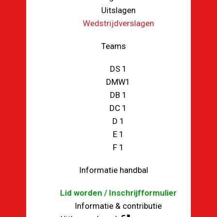
Uitslagen
Wedstrijdverslagen
Teams
DS 1
DMW1
DB 1
DC 1
D 1
E 1
F 1
Informatie handbal
Lid worden / Inschrijfformulier
Informatie & contributie