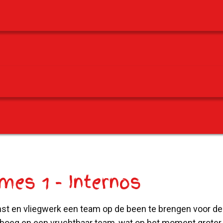
es 1 - Internos
 en vliegwerk een team op de been te brengen voor de w
boeg en een vruchtbaar team, wat op het moment groter i