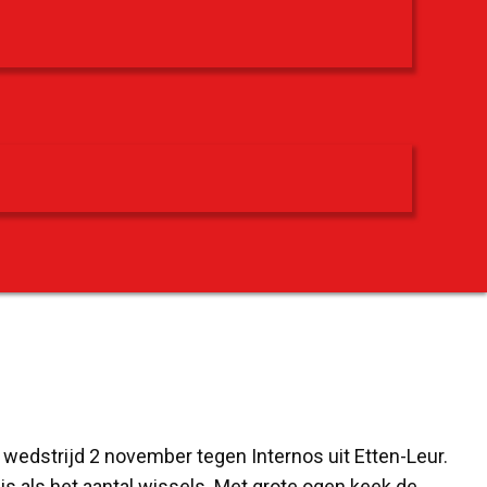
edstrijd 2 november tegen Internos uit Etten-Leur.
s als het aantal wissels. Met grote ogen keek de