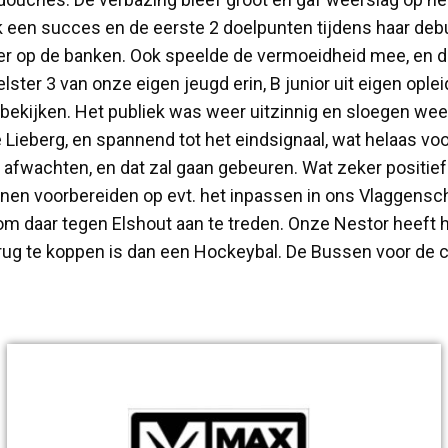
k een succes en de eerste 2 doelpunten tijdens haar debu
er op de banken. Ook speelde de vermoeidheid mee, en de
elster 3 van onze eigen jeugd erin, B junior uit eigen op
 bekijken. Het publiek was weer uitzinnig en sloegen w
e Lieberg, en spannend tot het eindsignaal, wat helaas v
s afwachten, en dat zal gaan gebeuren. Wat zeker positief
unnen voorbereiden op evt. het inpassen in ons Vlaggens
om daar tegen Elshout aan te treden. Onze Nestor heeft ha
r terug te koppen is dan een Hockeybal. De Bussen voor de