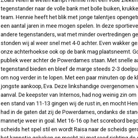
tegenstander naar de volle bank met bolle buiken, krukke
team. Hennie heeft het blik met jonge talentjes opengetr
een aantal jaren in mee mogen spelen. In deze sportieve
andere tegenstanders, wat met minder overtredingen gepaa
stonden wij al weer snel met 4-0 achter. Even wakker ge
onze achterhoekse ook op de bank mag plaatsneemt. Goe
publiek weer achter de Powerdames staan. Met snelle aa
tegenstand bieden en bleef de marge steeds 2-3 doelpunt
om nog verder in te lopen. Met een paar minuten op de klo
jongste aankoop, Eva. Deze linkshandige overgenomen van
aanval. De keepster van Internos, had nog weinig zin om E
een stand van 11-13 gingen wij de rust in, en mocht H
had in de gaten dat zij de Powerdames, ondanks de stand 
mannetje weer in goal. Met 16-16 op het scorebord begon 
scheids het spel stil en wordt Raisa naar de scheids ger
het kannetje gekeken en mocht zij met rood richting de 