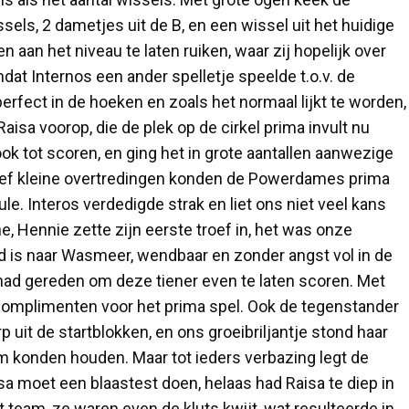
els, 2 dametjes uit de B, en een wissel uit het huidige
aan het niveau te laten ruiken, waar zij hopelijk over
at Internos een ander spelletje speelde t.o.v. de
erfect in de hoeken en zoals het normaal lijkt te worden,
sa voorop, die de plek op de cirkel prima invult nu
tot scoren, en ging het in grote aantallen aanwezige
atief kleine overtredingen konden de Powerdames prima
. Interos verdedigde strak en liet ons niet veel kans
e, Hennie zette zijn eerste troef in, het was onze
rd is naar Wasmeer, wendbaar en zonder angst vol in de
ur had gereden om deze tiener even te laten scoren. Met
complimenten voor het prima spel. Ook de tegenstander
uit de startblokken, en ons groeibriljantje stond haar
um konden houden. Maar tot ieders verbazing legt de
isa moet een blaastest doen, helaas had Raisa te diep in
 team, ze waren even de kluts kwijt, wat resulteerde in