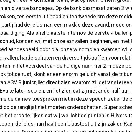
n en diverse bandages. Op de bank daarnaast zaten 3 wiss
okken, ten eerste uit nood en ten tweede om deze meiden 
 partij had de leidsman een makkie deze avond, mede omd
rd ging. Als snel plaatste internos de eerste 4 ballen p
schud, konden wij met onze aanvallen beginnen, en met Rai
d aangespeeld door o.a. onze windmolen kwamen wij ook 
nvallen, harde schoten en diverse tijdstraffen voor rel
en in het voordeel van de huidige nummer 2 in deze poule
k tot de rust, klonk er een enorm gejuich vanaf de tribun
 ASV B junior, liet direct zien waarom zij getransferee
va te laten scoren, en liet zien dat zij niet anderhalf u
ennie de dames toespreken met in deze speech zeker de 
op de ranglijst niet moeten onderschatten. Super scherp 
het erop te lijken dat wij wellicht de punten in Hilvers
oepen, de leidsman haalt een blaastest uit zijn zak en Ra
douches. De verbazing bleef groot en gaf weerslag op het