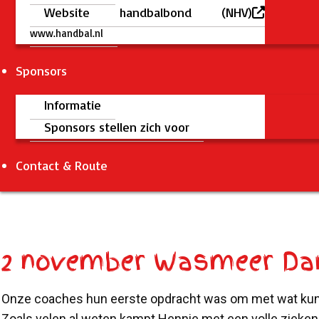
Website handbalbond (NHV)
www.handbal.nl
Sponsors
Informatie
Sponsors stellen zich voor
Contact & Route
2 november Wasmeer Dam
Onze coaches hun eerste opdracht was om met wat kunst
Zoals velen al weten kampt Hennie met een volle zieken