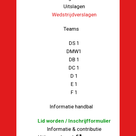
Uitslagen
Wedstrijdverslagen
Teams
DS 1
DMW1
DB 1
DC 1
D 1
E 1
F 1
Informatie handbal
Lid worden / Inschrijfformulier
Informatie & contributie