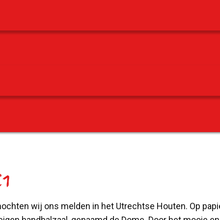
1
hten wij ons melden in het Utrechtse Houten. Op papier zi
en eigen handbalzaal, genaamd de Dome. Door het mooie e