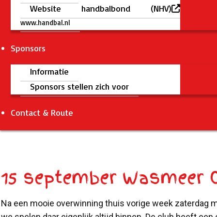
Website handbalbond (NHV)
www.handbal.nl
Sponsors
Informatie
Sponsors stellen zich voor
Contact & Route
15 september Wasmeer C
Na een mooie overwinning thuis vorige week zaterdag moc
we spelen daar eigenlijk altijd binnen. De club heeft e