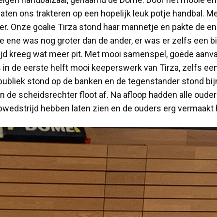
ten ons trakteren op een hopelijk leuk potje handbal. Me
er. Onze goalie Tirza stond haar mannetje en pakte de e
e ene was nog groter dan de ander, er was er zelfs een bi
 kreeg wat meer pit. Met mooi samenspel, goede aanvall
ls in de eerste helft mooi keeperswerk van Tirza, zelfs e
 publiek stond op de banken en de tegenstander stond bij
 en de scheidsrechter floot af. Na afloop hadden alle oud
topwedstrijd hebben laten zien en de ouders erg vermaak