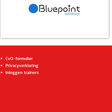
CvO-formulier
Privacyverklaring
Inloggen trainers