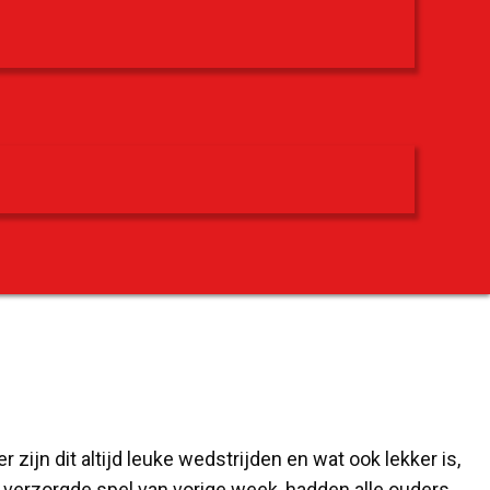
jn dit altijd leuke wedstrijden en wat ook lekker is,
n verzorgde spel van vorige week, hadden alle ouders